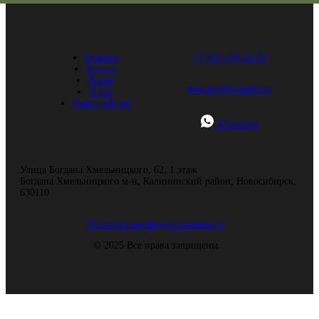
Главная
+7 923 195-54-54
Услуги
Врачи
may.dent@yandex.ru
О нас
Наши работы
WhatsApp
Улица Богдана Хмельницкого, 62, ​1 этаж
Богдана Хмельницкого м-н, Калининский район, Новосибирск,
630110
Политика конфиденциальности
© 2025 Все права защищены