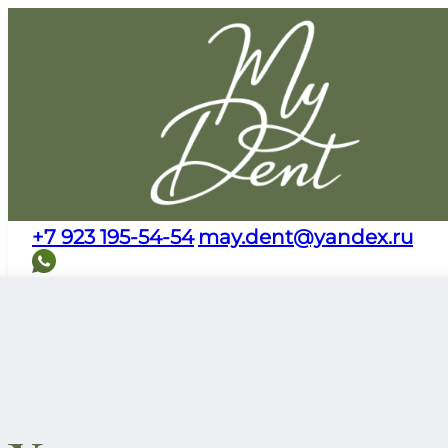
+7 923 195-54-54
may.dent@yandex.ru