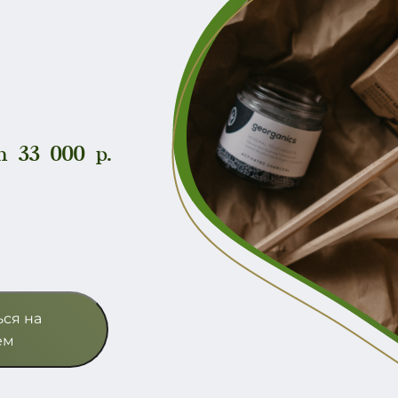
 33 000 р.
ься на
ём