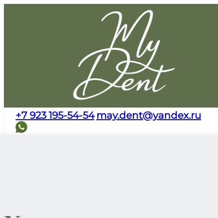
+7 923 195-54-54
may.dent@yandex.ru