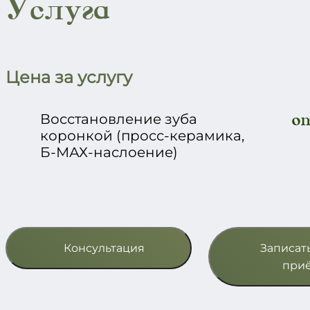
Услуга
Цена за услугу
от
Восстановление зуба
коронкой (просс-керамика,
Б-МАХ-наслоение)
Консультация
Записат
при