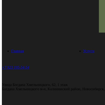
Главная
Услуги
+7 923 195-54-54
Улица Богдана Хмельницкого, 62, ​1 этаж
Богдана Хмельницкого м-н, Калининский район, Новосибирск,