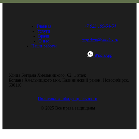
Главная
+7 923 195-54-54
Услуги
Врачи
may.dent@yandex.ru
О нас
Наши работы
WhatsApp
Улица Богдана Хмельницкого, 62, ​1 этаж
Богдана Хмельницкого м-н, Калининский район, Новосибирск,
630110
Политика конфиденциальности
© 2025 Все права защищены