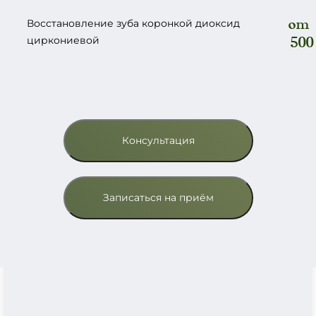
от 
Восстановление зуба коронкой диокcид
циркониевой
500
Консультация
Записаться на приём