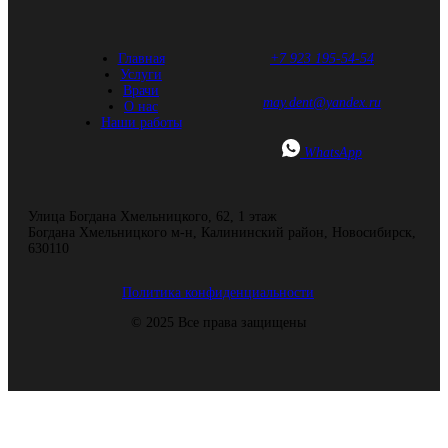
Главная
+7 923 195-54-54
Услуги
Врачи
may.dent@yandex.ru
О нас
Наши работы
WhatsApp
Улица Богдана Хмельницкого, 62, ​1 этаж
Богдана Хмельницкого м-н, Калининский район, Новосибирск,
630110
Политика конфиденциальности
© 2025 Все права защищены