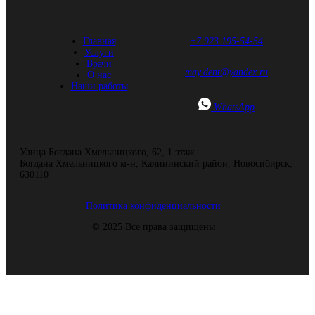
Главная
+7 923 195-54-54
Услуги
Врачи
may.dent@yandex.ru
О нас
Наши работы
WhatsApp
Улица Богдана Хмельницкого, 62, ​1 этаж
Богдана Хмельницкого м-н, Калининский район, Новосибирск,
630110
Политика конфиденциальности
© 2025 Все права защищены