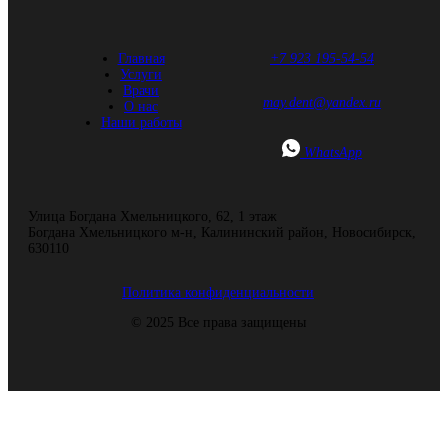
Главная
+7 923 195-54-54
Услуги
Врачи
may.dent@yandex.ru
О нас
Наши работы
WhatsApp
Улица Богдана Хмельницкого, 62, ​1 этаж
Богдана Хмельницкого м-н, Калининский район, Новосибирск,
630110
Политика конфиденциальности
© 2025 Все права защищены