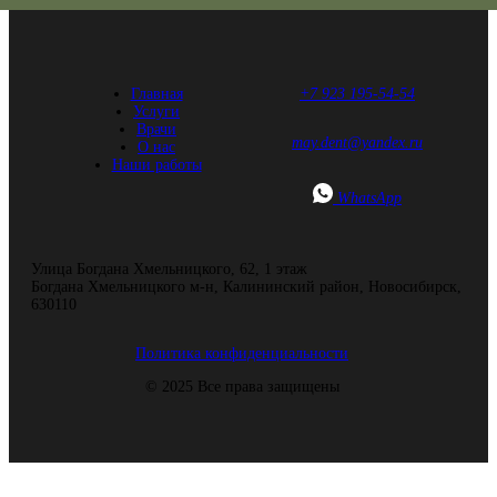
Главная
+7 923 195-54-54
Услуги
Врачи
may.dent@yandex.ru
О нас
Наши работы
WhatsApp
Улица Богдана Хмельницкого, 62, ​1 этаж
Богдана Хмельницкого м-н, Калининский район, Новосибирск,
630110
Политика конфиденциальности
© 2025 Все права защищены