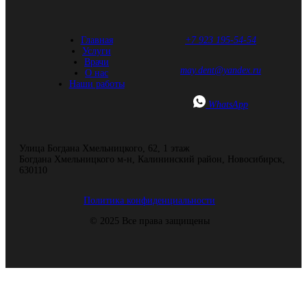
Главная
+7 923 195-54-54
Услуги
Врачи
may.dent@yandex.ru
О нас
Наши работы
WhatsApp
Улица Богдана Хмельницкого, 62, ​1 этаж
Богдана Хмельницкого м-н, Калининский район, Новосибирск,
630110
Политика конфиденциальности
© 2025 Все права защищены